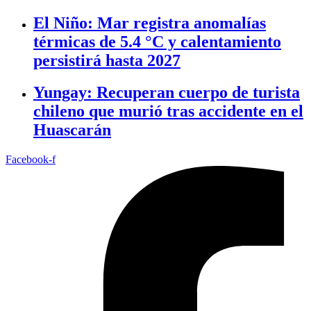
El Niño: Mar registra anomalías
térmicas de 5.4 °C y calentamiento
persistirá hasta 2027
Yungay: Recuperan cuerpo de turista
chileno que murió tras accidente en el
Huascarán
Facebook-f