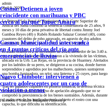
admin
Casma: Detienen a joven
abril 9, 2026
reincidente con marihuana y PBC
cerca al parque Tupac Amaru
La Primera Sala Penal de Apelaciones de la Corte Superior de
Justicia del Santa confirmó la sentencia condenatoria de 25 años, 9
meses y 10 días de pena privativa de libertad contra Jimmy Joel
Gamboa Reyes (40) y Rubén Rolando Salazar Coronel (40), como
coautores del delito de robo agravado, en agravio de dos adultos
Casma; Municipalidad intervendrá
mayores de iniciales C. M. A. (79) y M. S. G. G. (89).
en 4 puntos críticos del río ante
El asalto ocurrió el 2 de noviembre de 2024, alrededor de las 3:40 a.
emergencias de lluvias
m., cuando los delincuentes ingresaron a la vivienda de las víctimas,
ubicada en la Urb. Las Rejas, en la provincia de Huarmey. Alertados
por los ladridos de su perro, se dirigieron a su cocina, donde fueron
sorprendidos y agredidos por los malhechores, quienes sustrajeron
una bomba fumigadora, un reloj, una linterna y 25 cuyes, para luego
Nuevo Chimbote: intervienen a
fugar.
cuatro adolescentes por un caso de
Tras ser hallados culpables en primera instancia, la defensa técnica
violación a menor
de ambos interpuso un recurso de apelación alegando que no se
comprobó la preexistencia de los bienes sustraídos. Además, durante
el asalto uno de los implicados tenía cubierto el rostro con una
Facebook-f
Youtube
Instagram
Pinterest-p
capucha, lo que dificulta su identificación.