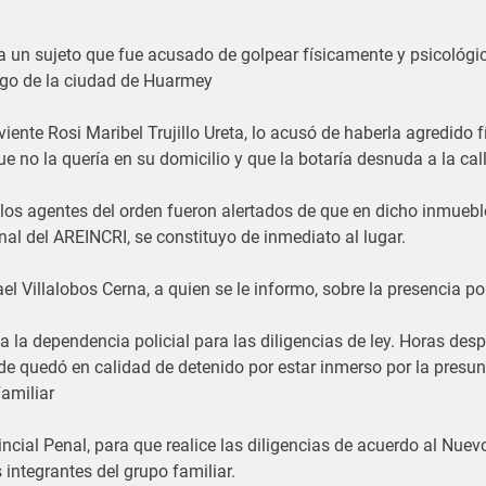
 a un sujeto que fue acusado de golpear físicamente y psicológi
ngo de la ciudad de Huarmey
viente Rosi Maribel Trujillo Ureta, lo acusó de haberla agredido
 no la quería en su domicilio y que la botaría desnuda a la call
los agentes del orden fueron alertados de que en dicho inmueble 
nal del AREINCRI, se constituyo de inmediato al lugar.
ael Villalobos Cerna, a quien se le informo, sobre la presencia po
o a la dependencia policial para las diligencias de ley. Horas d
e quedó en calidad de detenido por estar inmerso por la presunt
Familiar
ncial Penal, para que realice las diligencias de acuerdo al Nue
 integrantes del grupo familiar.