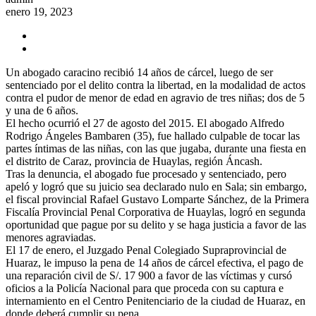
enero 19, 2023
Un abogado caracino recibió 14 años de cárcel, luego de ser
sentenciado por el delito contra la libertad, en la modalidad de actos
contra el pudor de menor de edad en agravio de tres niñas; dos de 5
y una de 6 años.
El hecho ocurrió el 27 de agosto del 2015. El abogado Alfredo
Rodrigo Ángeles Bambaren (35), fue hallado culpable de tocar las
partes íntimas de las niñas, con las que jugaba, durante una fiesta en
el distrito de Caraz, provincia de Huaylas, región Áncash.
Tras la denuncia, el abogado fue procesado y sentenciado, pero
apeló y logró que su juicio sea declarado nulo en Sala; sin embargo,
el fiscal provincial Rafael Gustavo Lomparte Sánchez, de la Primera
Fiscalía Provincial Penal Corporativa de Huaylas, logró en segunda
oportunidad que pague por su delito y se haga justicia a favor de las
menores agraviadas.
El 17 de enero, el Juzgado Penal Colegiado Supraprovincial de
Huaraz, le impuso la pena de 14 años de cárcel efectiva, el pago de
una reparación civil de S/. 17 900 a favor de las víctimas y cursó
oficios a la Policía Nacional para que proceda con su captura e
internamiento en el Centro Penitenciario de la ciudad de Huaraz, en
donde deberá cumplir su pena.