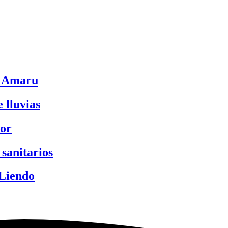
c Amaru
 lluvias
nor
sanitarios
 Liendo