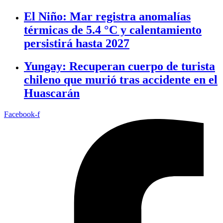
El Niño: Mar registra anomalías
térmicas de 5.4 °C y calentamiento
persistirá hasta 2027
Yungay: Recuperan cuerpo de turista
chileno que murió tras accidente en el
Huascarán
Facebook-f