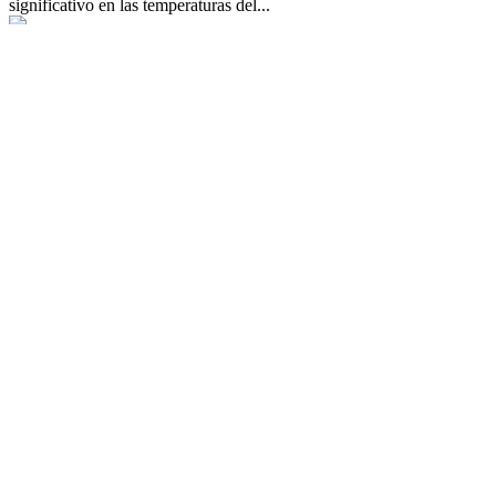
significativo en las temperaturas del...
Noticias de Huarmey para el mundo.
(+51) 927 608 750
Email: ancashaldia@hotmail.com
Facebook-f