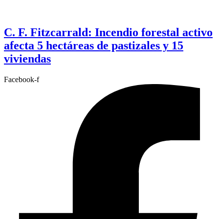
C. F. Fitzcarrald: Incendio forestal activo
afecta 5 hectáreas de pastizales y 15
viviendas
Facebook-f