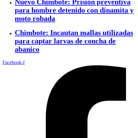
Nuevo Chimbote: Prisión preventiva
para hombre detenido con dinamita y
moto robada
Chimbote: Incautan mallas utilizadas
para captar larvas de concha de
abanico
Facebook-f