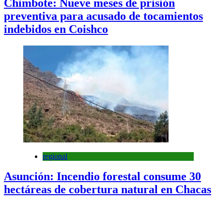
Chimbote: Nueve meses de prisión
preventiva para acusado de tocamientos
indebidos en Coishco
regional
Asunción: Incendio forestal consume 30
hectáreas de cobertura natural en Chacas