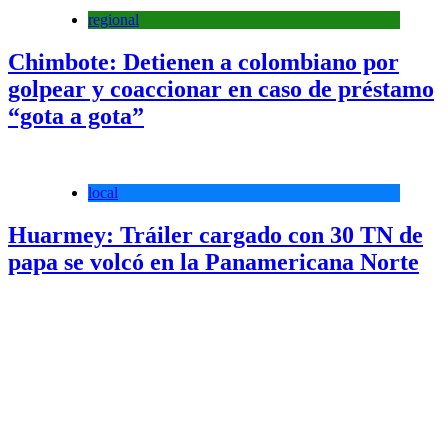
regional
Chimbote: Detienen a colombiano por
golpear y coaccionar en caso de préstamo
“gota a gota”
local
Huarmey: Tráiler cargado con 30 TN de
papa se volcó en la Panamericana Norte
nacional
El Niño: Mar registra anomalías térmicas
de 5.4 °C y calentamiento persistirá hasta
2027