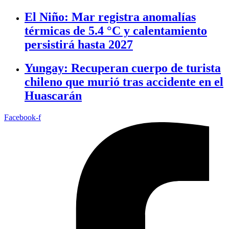
El Niño: Mar registra anomalías
térmicas de 5.4 °C y calentamiento
persistirá hasta 2027
Yungay: Recuperan cuerpo de turista
chileno que murió tras accidente en el
Huascarán
Facebook-f