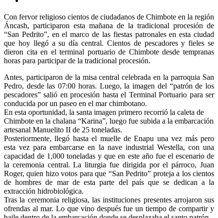
Con fervor religioso cientos de ciudadanos de Chimbote en la región
Áncash, participaron esta mañana de la tradicional procesión de
“San Pedrito”, en el marco de las fiestas patronales en esta ciudad
que hoy llegó a su día central. Cientos de pescadores y fieles se
dieron cita en el terminal portuario de Chimbote desde tempranas
horas para participar de la tradicional procesión.
Antes, participaron de la misa central celebrada en la parroquia San
Pedro, desde las 07:00 horas. Luego, la imagen del “patrón de los
pescadores” salió en procesión hasta el Terminal Portuario para ser
conducida por un paseo en el mar chimbotano.
En esta oportunidad, la santa imagen primero recorrió la caleta de
Chimbote en la chalana “Karina”, luego fue subida a la embarcación
artesanal Manuelito II de 25 toneladas.
Posteriormente, llegó hasta el muelle de Enapu una vez más pero
esta vez para embarcarse en la nave industrial Westella, con una
capacidad de 1,000 toneladas y que en este año fue el escenario de
la ceremonia central. La liturgia fue dirigida por el párroco, Juan
Roger, quien hizo votos para que “San Pedrito” proteja a los cientos
de hombres de mar de esta parte del país que se dedican a la
extracción hidrobiológica.
Tras la ceremonia religiosa, las instituciones presentes arrojaron sus
ofrendas al mar. Lo que vino después fue un tiempo de compartir y
baile dentro de la embarcación donde se desplazaba el santo patrón.