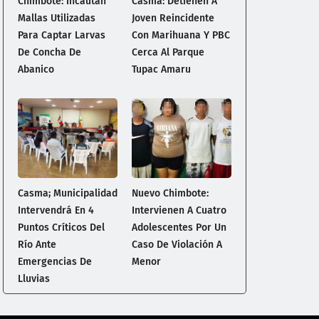
Chimbote: Incautan
Casma: Detienen A
Mallas Utilizadas
Joven Reincidente
Para Captar Larvas
Con Marihuana Y PBC
De Concha De
Cerca Al Parque
Abanico
Tupac Amaru
Casma; Municipalidad
Nuevo Chimbote:
Intervendrá En 4
Intervienen A Cuatro
Puntos Críticos Del
Adolescentes Por Un
Río Ante
Caso De Violación A
Emergencias De
Menor
Lluvias