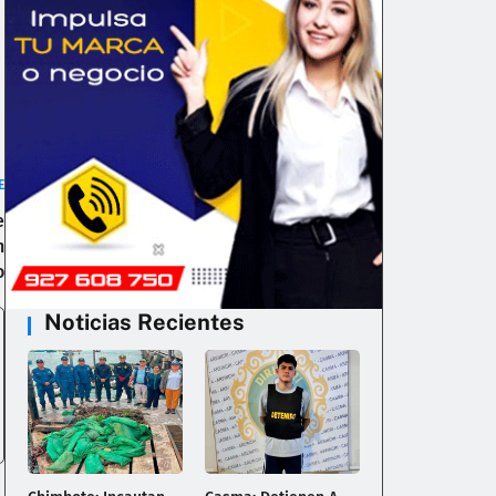
E
e
n
o
Noticias Recientes