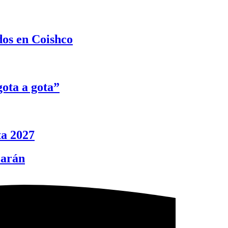
dos en Coishco
ota a gota”
ta 2027
carán