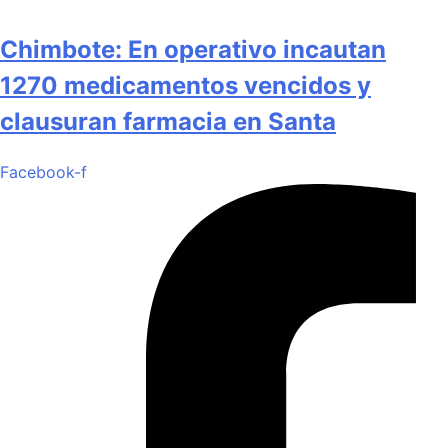
Chimbote: En operativo incautan
1270 medicamentos vencidos y
clausuran farmacia en Santa
Facebook-f