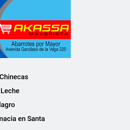
 Chinecas
e Leche
lagro
macia en Santa