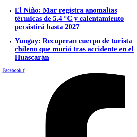
El Niño: Mar registra anomalías
térmicas de 5.4 °C y calentamiento
persistirá hasta 2027
Yungay: Recuperan cuerpo de turista
chileno que murió tras accidente en el
Huascarán
Facebook-f