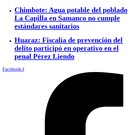
Chimbote: Agua potable del poblado
La Capilla en Samanco no cumple
estándares sanitarios
Huaraz: Fiscalía de prevención del
delito participó en operativo en el
penal Pérez Liendo
Facebook-f