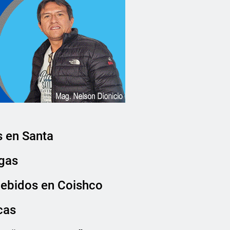
s en Santa
ugas
debidos en Coishco
cas