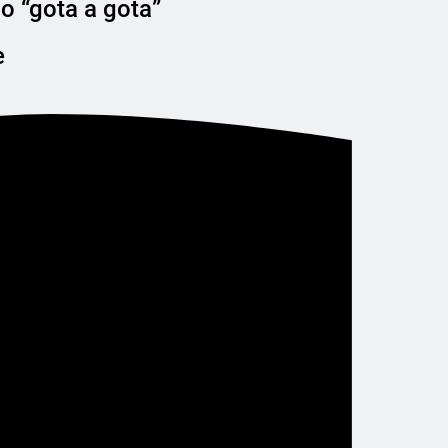
o “gota a gota”
e