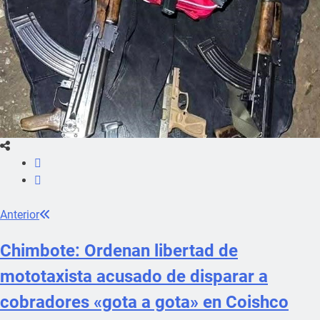
Anterior
Chimbote: Ordenan libertad de
mototaxista acusado de disparar a
cobradores «gota a gota» en Coishco